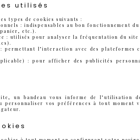
es utilisés
 les types de cookies suivants :
ionnels : indispensables au bon fonctionnement du 
panier, etc.).
 : utilisés pour analyser la fréquentation du site
ics).
 : permettant l’interaction avec des plateformes
pplicable) : pour afficher des publicités personn
site, un bandeau vous informe de l’utilisation d
u personnaliser vos préférences à tout moment v
igateur.
ookies
cookies à tout moment en configurant votre naviga