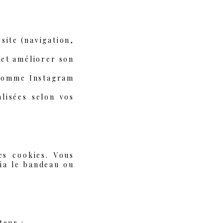
site (navigation,
 et améliorer son
 comme Instagram
alisées selon vos
es cookies. Vous
ia le bandeau ou
teur :