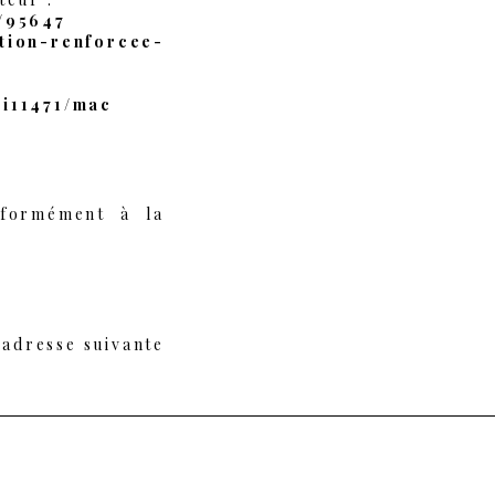
/95647
ction-renforcee-
ri11471/mac
nformément à la
’adresse suivante