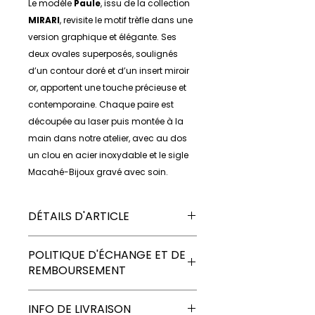
Le modèle
Paule
, issu de la collection
MIRARI
, revisite le motif trèfle dans une
version graphique et élégante. Ses
deux ovales superposés, soulignés
d’un contour doré et d’un insert miroir
or, apportent une touche précieuse et
contemporaine. Chaque paire est
découpée au laser puis montée à la
main dans notre atelier, avec au dos
un clou en acier inoxydable et le sigle
Macahé-Bijoux gravé avec soin.
DÉTAILS D'ARTICLE
Matériaux : Plexi et plexi miroir
POLITIQUE D'ÉCHANGE ET DE
Fixation : Clou en acier inoxydable
REMBOURSEMENT
Dimensions : Largeur : 26 mm sur
hauteur : 40 mm
Chaque bijou
MACAHÉ-BIJOUX
Couleurs : Argenté - Rouge -
INFO DE LIVRAISON
est conçu avec soin et poésie. Si