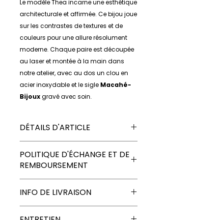
Le modèle Thea incarne une esthétique
architecturale et affirmée. Ce bijou joue
sur les contrastes de textures et de
couleurs pour une allure résolument
moderne. Chaque paire est découpée
au laser et montée à la main dans
notre atelier, avec au dos un clou en
acier inoxydable et le sigle
Macahé-
Bijoux
gravé avec soin.
DÉTAILS D'ARTICLE
Matériaux : Plexi et plexi miroir
POLITIQUE D'ÉCHANGE ET DE
Fixation : Clou en acier inoxydable
REMBOURSEMENT
Dimensions : Largeur : 22 mm sur
hauteur : 25 mm
Chaque bijou
MACAHÉ-BIJOUX
Couleurs : Argenté - Doré - Violet
INFO DE LIVRAISON
est conçu avec soin et poésie. Si
Fabrication : 100 % Atelier français
toutefois votre commande ne
MACAHÉ-BIJOUX
vous propose
vous convient pas, vous disposez
ENTRETIEN